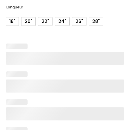
Longueur
319.00€
à
18"
20"
22"
24"
26"
28"
520.00€