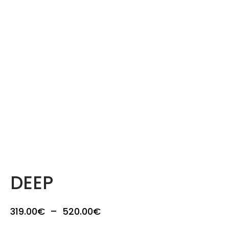
DEEP
Plage
319.00
€
–
520.00
€
de prix :