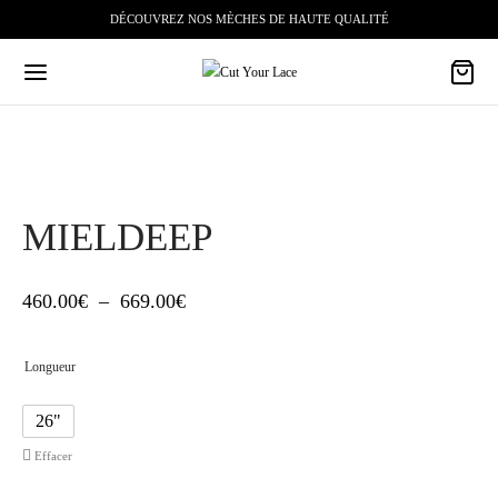
DÉCOUVREZ NOS MÈCHES DE HAUTE QUALITÉ
MIELDEEP
Plage
460.00
€
–
669.00
€
de
Longueur
prix :
460.00€
26"
à
Effacer