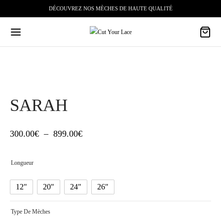
DÉCOUVREZ NOS MÈCHES DE HAUTE QUALITÉ
SARAH
Plage
300.00
€
–
899.00
€
de
Longueur
prix :
300.00€
12"
20"
24"
26"
à
Type De Mèches