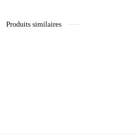
Produits similaires
BLUE NIGHT
DANIELLA
Plage
460.00
€
–
899.00
€
299.00
€
de prix :
460.00€
à
SNOW DAYANA
BROWNDY
899.00€
Plage
279.00
€
350.00
€
–
500.00
€
de prix :
350.00€
à