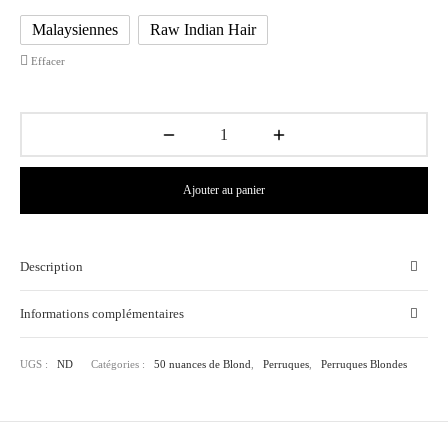
899.00€
Malaysiennes
Raw Indian Hair
Effacer
Ajouter au panier
Description
Informations complémentaires
UGS :
ND
Catégories :
50 nuances de Blond
,
Perruques
,
Perruques Blondes