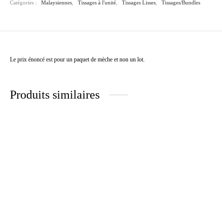
Catégories :
Malaysiennes
,
Tissages à l'unité
,
Tissages Lisses
,
Tissages/Bundles
Le prix énoncé est pour un paquet de mèche et non un lot.
Produits similaires
Tissage Kinky Curly
RAW HAIR BOUNCY
Plage
Plage
47.00
€
–
92.00
€
130.00
€
–
180.00
€
de
de prix :
prix :
130.00€
47.00€
à