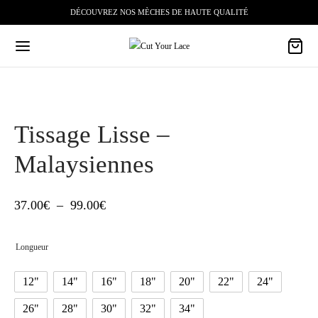
DÉCOUVREZ NOS MÈCHES DE HAUTE QUALITÉ
Tissage Lisse –
Malaysiennes
Plage
37.00
€
–
99.00
€
de
Longueur
prix :
37.00€
12"
14"
16"
18"
20"
22"
24"
à
26"
28"
30"
32"
34"